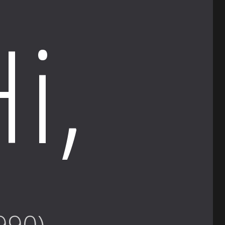
i,
990)